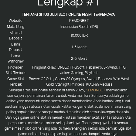
Lengkap #1
TENTANG SITUS JUDI SLOT ONLINE RESMI TERPERCAYA
Website
KEMONBET
Mata Uang
Indonesian Rupiah (IDR)
Minimal
10.000 IDR
Deposit
Lama
1-3 Menit
Deposit
Lama
2-5 Menit
Withdraw
Provider
PragmaticPlay, IDNSLOT, PGSoft, Habanero, Skywind, TTG,
Slot Terbaik
Joker Gaming, Playtech
Game Slot
Power Of Odin, Gates Of Olympus, Sweet Bonanza, Wild West
Terbaik
Gold, Starlight Princess, Kutukan Medusa
Sebagai situs slot online terbaik di tahun 2025,
KEMONBET
menyediakan
semua jenis permainan favorit untuk Anda mainkan. Semuanya adalah game
online yang menguntungkan serta dapat memberikan Anda hadiah uang tunai
puluhan hingga ratusan juta rupiah. Faktanya, game slot adalah permainan yang
paling populer karena sangat mudah dimainkan oleh semua kalangan dan usia.
Dan juga game online slot ini memiliki jutaan member aktif, serta ratusan juta
perputaran mesin slot online setiap hari nya. Tapi sayang nya tidak semua
game mesin slot online yang ada itu menyenangkan, sebab ada banyak juga slot
game online dengan tujuan ingin menguras dompet Anda saja.