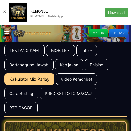
×
KEMONBET
Download
KEMONBET Mobile App
MASUK
DAFTAR
TENTANG KAMI
MOBILE
Info
Bertanggung Jawab
Kebijakan
Phising
Kalkulator Mix Parlay
Video Kemonbet
Cara Betting
PREDIKSI TOTO MACAU
RTP GACOR